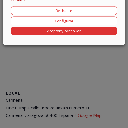
Rechazar
Configurar
Aceptar y continuar
LOCAL
Cariñena
Cine Olimpia calle urbezo unsain número 10
Cariñena
,
Zaragoza
50400
España
+ Google Map