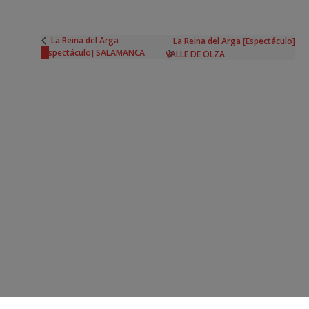
La Reina del Arga
La Reina del Arga [Espectáculo]
[Espectáculo] SALAMANCA
VALLE DE OLZA