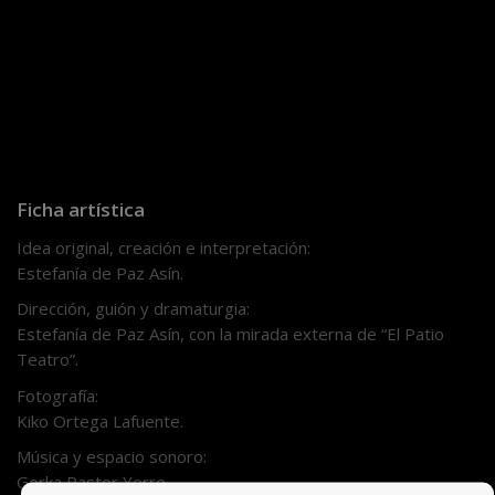
Teaser «Olvido Flores»
Ficha artística
Idea original, creación e interpretación:
Estefanía de Paz Asín.
Dirección, guión y dramaturgia:
Estefanía de Paz Asín, con la mirada externa de “El Patio
Teatro”.
Fotografía:
Kiko Ortega Lafuente.
Música y espacio sonoro:
Gorka Pastor Yerro.