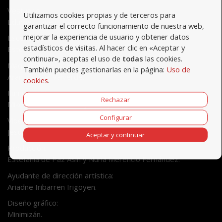
Vestuario:
Utilizamos cookies propias y de terceros para
Edurne Ibáñez Huarte.
garantizar el correcto funcionamiento de nuestra web,
mejorar la experiencia de usuario y obtener datos
Escenografía:
estadísticos de visitas. Al hacer clic en «Aceptar y
Estefanía de Paz Asín.
continuar», aceptas el uso de
todas
las cookies.
Maquillaje:
También puedes gestionarlas en la página:
Uso de
Arantza Otel Valverde.
cookies
.
Iluminación:
Rechazar
Mikel Navascués Allué y Lívory Barbez Verdias.
Configurar
Vídeo:
Jesús Iriarte Salinas.
Aceptar y continuar
Producción:
Estefanía de Paz Asín y Nuria Merencio Fernández.
Ayudante de dirección artística:
Ariadne Iribarren Irigoyen.
Diseño gráfico:
Minimizán.