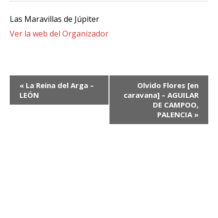
Las Maravillas de Júpiter
Ver la web del Organizador
Navegación
«
La Reina del Arga –
Olvido Flores [en
del
LEÓN
caravana] – AGUILAR
DE CAMPOO,
Evento
PALENCIA
»