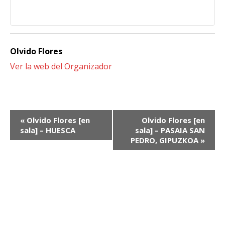
Olvido Flores
Ver la web del Organizador
Navegación
«
Olvido Flores [en
Olvido Flores [en
del
sala] – HUESCA
sala] – PASAIA SAN
PEDRO, GIPUZKOA
»
Evento