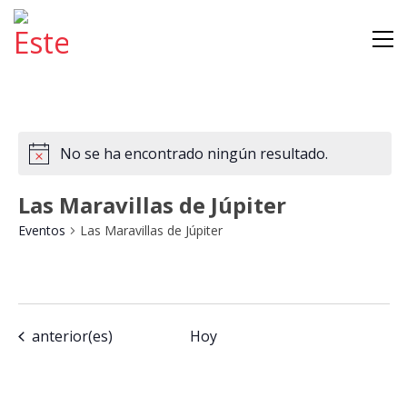
No se ha encontrado ningún resultado.
Las Maravillas de Júpiter
Eventos
Las Maravillas de Júpiter
Na
Na
Seleccionar
Lista
de
de
fecha.
vis
vi
Eventos
anterior(es)
Hoy
de
Ev