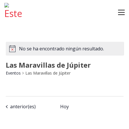
No se ha encontrado ningún resultado.
Las Maravillas de Júpiter
Eventos
Las Maravillas de Júpiter
Na
Na
Seleccionar
Lista
de
de
fecha.
vis
vi
Eventos
anterior(es)
Hoy
de
Ev