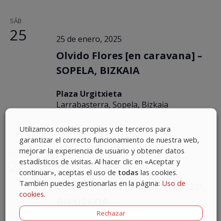
SÁB
25
25 de enero, 2025
Olvido Flores [en caravana] –
SOPELA, BIZKAIA
Plaza Urgitxieta
Larrabasterra, Sopela, Bizkaia
Utilizamos cookies propias y de terceros para
garantizar el correcto funcionamiento de nuestra web,
mejorar la experiencia de usuario y obtener datos
DOM
26
estadísticos de visitas. Al hacer clic en «Aceptar y
26 de enero, 2025 – 19:30
continuar», aceptas el uso de
todas
las cookies.
También puedes gestionarlas en la página:
Uso de
Olvido Flores [en sala] – LEZO,
cookies
.
GIPUZKOA
Rechazar