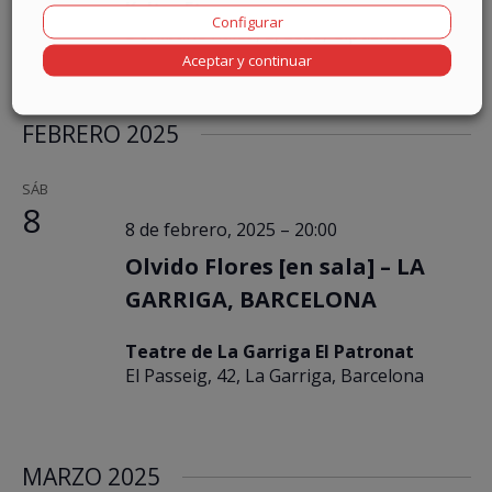
Kultur Etxea
Configurar
Donibane Kalea, 2, Lezo, Gipuzkoa
Aceptar y continuar
FEBRERO 2025
SÁB
8
8 de febrero, 2025 – 20:00
Olvido Flores [en sala] – LA
GARRIGA, BARCELONA
Teatre de La Garriga El Patronat
El Passeig, 42, La Garriga, Barcelona
MARZO 2025