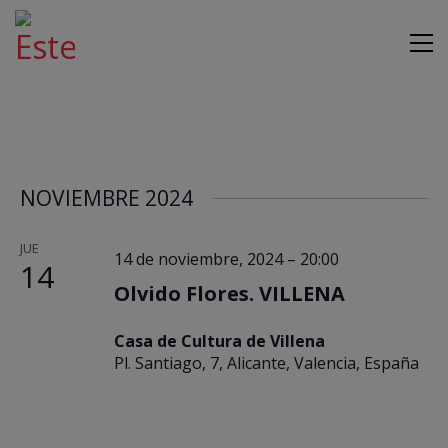
Na
Na
Seleccionar
Lista
de
de
fecha.
NOVIEMBRE 2024
vis
vi
de
JUE
14 de noviembre, 2024 – 20:00
14
Ev
Olvido Flores. VILLENA
Casa de Cultura de Villena
Pl. Santiago, 7, Alicante, Valencia, España